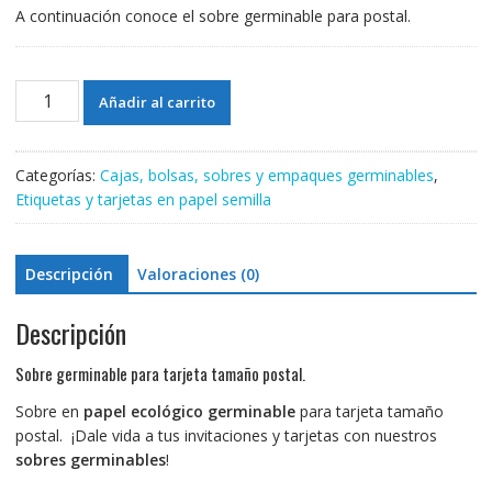
A continuación conoce el sobre germinable para postal.
Sobre
Añadir al carrito
germinable
10
cm
Categorías:
Cajas, bolsas, sobres y empaques germinables
,
x
Etiquetas y tarjetas en papel semilla
13
cm
para
Descripción
Valoraciones (0)
tarjeta
tamaño
Descripción
postal.
cantidad
Sobre germinable para tarjeta tamaño postal.
Sobre en
papel ecológico
germinable
para tarjeta tamaño
postal. ¡Dale vida a tus invitaciones y tarjetas con nuestros
sobres germinables
!