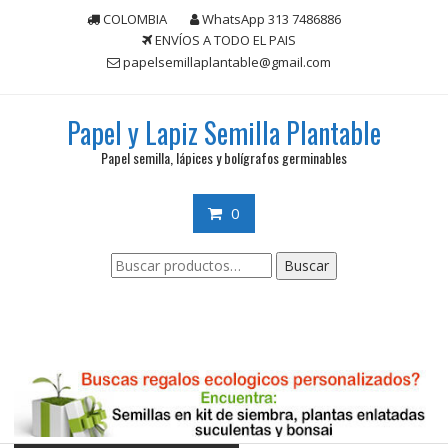
Saltar
COLOMBIA
WhatsApp 313 7486886
contenido
ENVÍOS A TODO EL PAIS
papelsemillaplantable@gmail.com
Papel y Lapiz Semilla Plantable
Papel semilla, lápices y bolígrafos germinables
0
Buscar
Buscar
por: