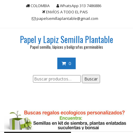
Saltar
COLOMBIA
WhatsApp 313 7486886
contenido
ENVÍOS A TODO EL PAIS
papelsemillaplantable@gmail.com
Papel y Lapiz Semilla Plantable
Papel semilla, lápices y bolígrafos germinables
0
Buscar
Buscar
por: