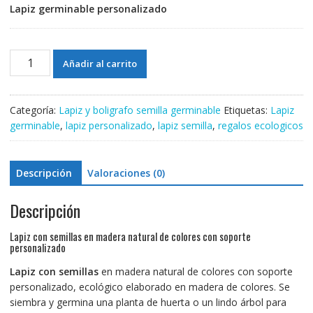
Lapiz germinable personalizado
Lapiz
Añadir al carrito
con
semillas
en
Categoría:
Lapiz y boligrafo semilla germinable
Etiquetas:
Lapiz
madera
germinable
,
lapiz personalizado
,
lapiz semilla
,
regalos ecologicos
natural
de
colores
Descripción
Valoraciones (0)
con
soporte
Descripción
personalizado
cantidad
Lapiz con semillas en madera natural de colores con soporte
personalizado
Lapiz con semillas
en madera natural de colores con soporte
personalizado, ecológico elaborado en madera de colores. Se
siembra y germina una planta de huerta o un lindo árbol para