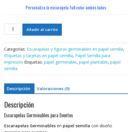
Personaliza la escarapela full color ambos lados
Escarapelas
Añadir al carrito
Germinables
para
Eventos
Categorías:
Escarapelas y figuras germinables en papel semilla
,
cantidad
Etiquetas y tarjetas en papel semilla
,
Papel Semilla para
impresión
Etiquetas:
papel germinable
,
papel plantable
,
papel
semilla
Descripción
Valoraciones (0)
Descripción
Escarapelas Germinables para Eventos
Escarapelas Germinables
en
papel semilla
con diseño