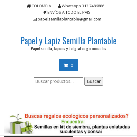
Saltar
COLOMBIA
WhatsApp 313 7486886
contenido
ENVÍOS A TODO EL PAIS
papelsemillaplantable@gmail.com
Papel y Lapiz Semilla Plantable
Papel semilla, lápices y bolígrafos germinables
0
Buscar
Buscar
por: