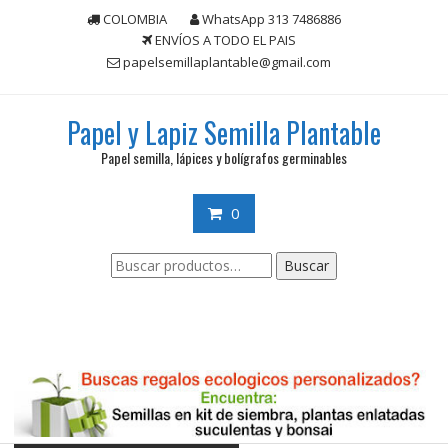
Saltar
COLOMBIA
WhatsApp 313 7486886
contenido
ENVÍOS A TODO EL PAIS
papelsemillaplantable@gmail.com
Papel y Lapiz Semilla Plantable
Papel semilla, lápices y bolígrafos germinables
0
Buscar
Buscar
por: