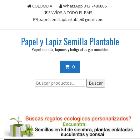
Saltar
COLOMBIA
WhatsApp 313 7486886
contenido
ENVÍOS A TODO EL PAIS
papelsemillaplantable@gmail.com
Papel y Lapiz Semilla Plantable
Papel semilla, lápices y bolígrafos germinables
0
Buscar
Buscar
por: