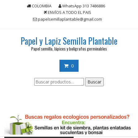
Saltar
COLOMBIA
WhatsApp 313 7486886
contenido
ENVÍOS A TODO EL PAIS
papelsemillaplantable@gmail.com
Papel y Lapiz Semilla Plantable
Papel semilla, lápices y bolígrafos germinables
0
Buscar
Buscar
por: