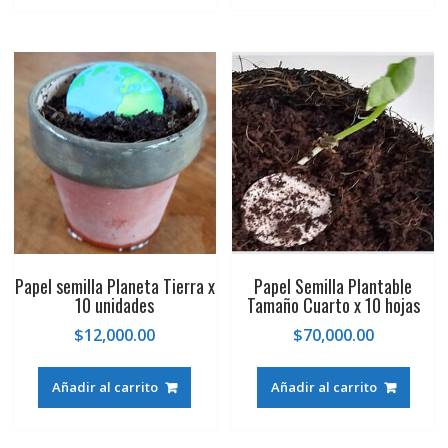
$14,000.00.
$10,000.00.
Papel semilla Planeta Tierra x
Papel Semilla Plantable
10 unidades
Tamaño Cuarto x 10 hojas
$
12,000.00
$
70,000.00
Añadir al carrito
Añadir al carrito