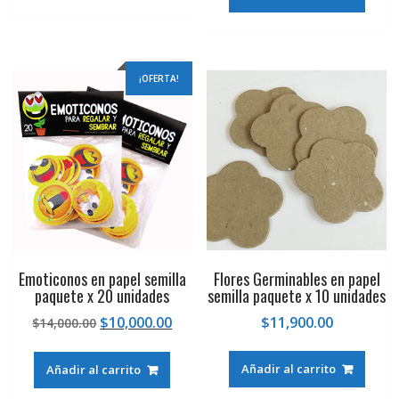
¡OFERTA!
Emoticonos en papel semilla
Flores Germinables en papel
paquete x 20 unidades
semilla paquete x 10 unidades
El
El
$
10,000.00
$
11,900.00
$
14,000.00
precio
precio
original
actual
Añadir al carrito
Añadir al carrito
era:
es: